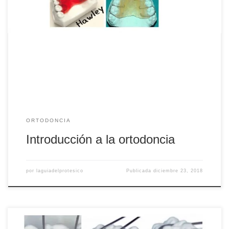
Es una especialidad de la odontología que tiene como
finalidad corregir mal posiciones dentarias y
maxilomandibulares. Podemos diferenciar 3 campos de
actuación: ortodoncia removible, ortodoncia fija y ortopedia.
Ortodoncia removible Son dispositivos de quita y pon,
podemos diferenciar entre placas de ortodoncia y férulas.
Dentro de las placas, la más […]
ORTODONCIA
Introducción a la ortodoncia
por
laguiadelprotesico
Publicada
diciembre 23, 2018