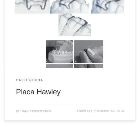
Placa Hawley en ortodoncia Pertenece a la rama de la
ortodoncia removible. Son dispositivos de quita y pon,
podemos diferenciar entre placas de ortodoncia y férulas.
Dentro de las placas, la más sencilla es la denominada
placa de Hawley y tiene como objetivo contener los dientes
que han sido tratados (movidos), […]
ORTODONCIA
Placa Hawley
por
laguiadelprotesico
Publicada
diciembre 23, 2018