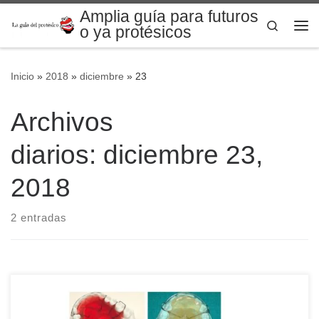
Amplia guía para futuros
Saltar al contenido
Search
o ya protésicos
Me
Inicio
»
2018
»
diciembre
»
23
Archivos
diarios:
diciembre 23,
2018
2 entradas