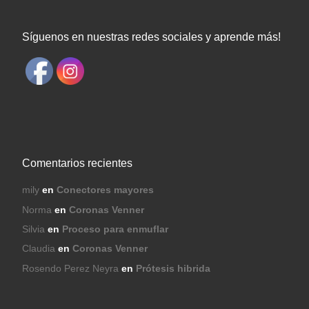
Síguenos en nuestras redes sociales y aprende más!
Comentarios recientes
mily
en
Conectores mayores
Norma
en
Coronas Venner
Silvia
en
Proceso para enmuflar
Claudia
en
Coronas Venner
Rosendo Perez Neyra
en
Prótesis hibrida