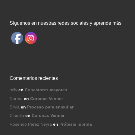
Síguenos en nuestras redes sociales y aprende más!
Comentarios recientes
mily
en
Conectores mayores
Norma
en
Coronas Venner
Silvia
en
Proceso para enmuflar
Claudia
en
Coronas Venner
Rosendo Perez Neyra
en
Prótesis hibrida