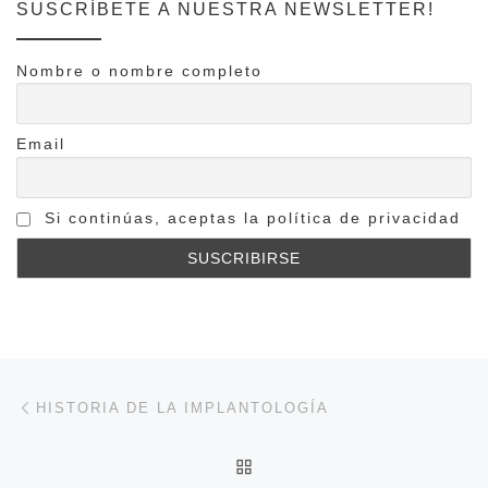
SUSCRÍBETE A NUESTRA NEWSLETTER!
Nombre o nombre completo
Email
Si continúas, aceptas la política de privacidad
Navegación de entradas
Entrada anterior
HISTORIA DE LA IMPLANTOLOGÍA
VOLVER A LA LISTA DE 