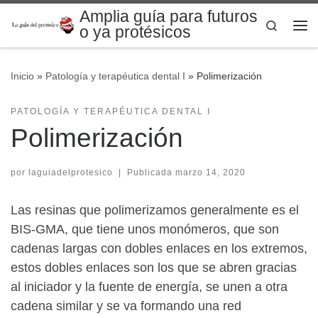
Amplia guía para futuros
Saltar al contenido
Search
o ya protésicos
Me
Inicio
»
Patología y terapéutica dental I
»
Polimerización
PATOLOGÍA Y TERAPÉUTICA DENTAL I
Polimerización
por
laguiadelprotesico
|
Publicada
marzo 14, 2020
Las resinas que polimerizamos generalmente es el
BIS-GMA, que tiene unos monómeros, que son
cadenas largas con dobles enlaces en los extremos,
estos dobles enlaces son los que se abren gracias
al iniciador y la fuente de energía, se unen a otra
cadena similar y se va formando una red