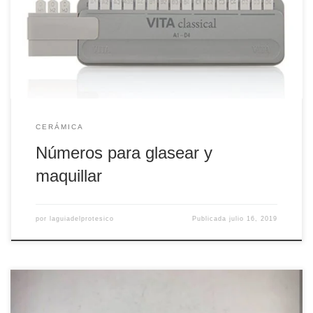
incisales más transparentes. Número 12: (Rosa) sirve para
hacer grietas. Número 13, 14, 15, 16: los más oscuros
sirven para los surcos principales. Número 2-10 y 18-20:
sirven […]
CERÁMICA
Números para glasear y
maquillar
por
laguiadelprotesico
Publicada
julio 16, 2019