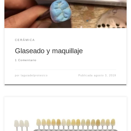
cerámica y dar el brillo definitivo. Antes de dar […]
CERÁMICA
Glaseado y maquillaje
1 Comentario
por
laguiadelprotesico
Publicada
agosto 3, 2019
Número 1: (Blanco) sirve para hacer descalcificaciones
(aparece en dientes anteriores por falta de calcio) Número
17: sirve para crear profundidad. Permite hacer bordes