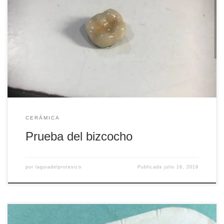
Consiste en la colocación de la Corona (no glaseada) en
boca del paciente sobre el muñón, para poder comprobar
que en el laboratorio han colocado la cerámica
correctamente. Se evaluará la forma y la proporción. Una
vez hecha la prueba del bizcocho (en clínica), se volverá a
mandar la pieza al […]
CERÁMICA
Prueba del bizcocho
por
laguiadelprotesico
Publicada
julio 16, 2019