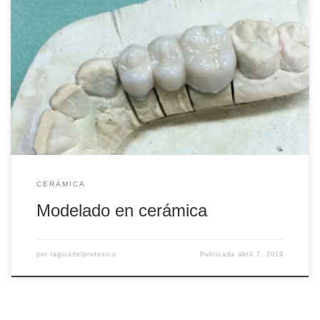
Una vez hechas las cofias por el sistema de inmersión y
coladas, se deberán de arenar, para quitar restos de
revestimiento. Cortaremos los bebederos con el disco de
corte, dejando los jitos (el hilo de cera ya pasado a metal
por donde cogemos las piezas dentarias con ayuda de la
[…]
CERÁMICA
Modelado en cerámica
por
laguiadelprotesico
Publicada
abril 7, 2019