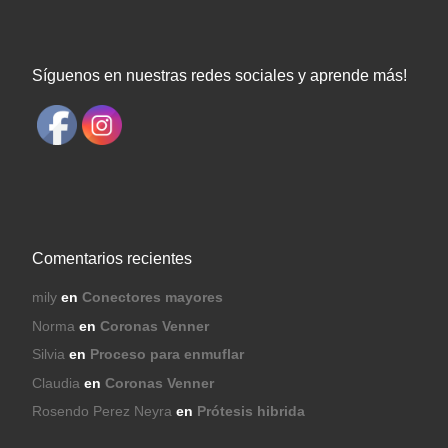
Síguenos en nuestras redes sociales y aprende más!
Comentarios recientes
mily
en
Conectores mayores
Norma
en
Coronas Venner
Silvia
en
Proceso para enmuflar
Claudia
en
Coronas Venner
Rosendo Perez Neyra
en
Prótesis hibrida