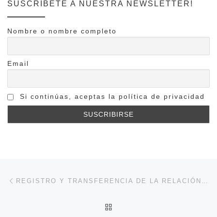
SUSCRÍBETE A NUESTRA NEWSLETTER!
Nombre o nombre completo
Email
Si continúas, aceptas la política de privacidad
Navegación de entradas
Entrada anterior
REGISTRO Y TRANSFERENCIA DE LA RELACIÓN CÉNTRICA EN PRÓTESIS COMPLETA MONTAJE DEL MODELO INFERIOR
VOLVER A LA LISTA DE 