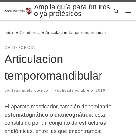
Amplia guía para futuros
Saltar al contenido
Search
o ya protésicos
Me
Inicio
»
Ortodoncia
»
Articulacion temporomandibular
ORTODONCIA
Articulacion
temporomandibular
por
laguiadelprotesico
|
Publicada
octubre 5, 2019
El aparato masticador, también denominado
estomatognático
o
craneognático
, está
constituido por un conjunto de estructuras
anatómicas, entre las que encontramos: