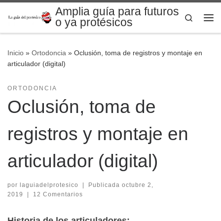
Amplia guía para futuros
Saltar al contenido
Search
o ya protésicos
Me
Inicio
»
Ortodoncia
»
Oclusión, toma de registros y montaje en
articulador (digital)
ORTODONCIA
Oclusión, toma de
registros y montaje en
articulador (digital)
por
laguiadelprotesico
|
Publicada
octubre 2,
2019
|
12 Comentarios
Historia de los articuladores: