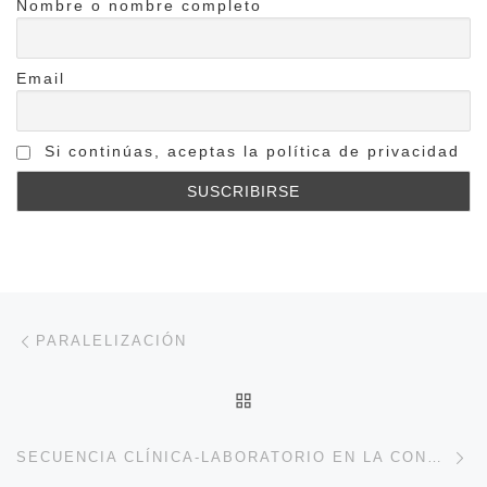
Nombre o nombre completo
Email
Si continúas, aceptas la política de privacidad
Navegación de entradas
Entrada anterior
PARALELIZACIÓN
VOLVER A LA LISTA DE 
En
SECUENCIA CLÍNICA-LABORATORIO EN LA CONFECCIÓN DE UNA PPR. INSTALACIÓN Y MANTENIMIENTO