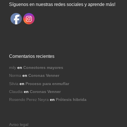
Síguenos en nuestras redes sociales y aprende más!
Comentarios recientes
mily
en
Conectores mayores
Norma
en
Coronas Venner
Silvia
en
Proceso para enmuflar
Claudia
en
Coronas Venner
Rosendo Perez Neyra
en
Prótesis hibrida
Aviso legal