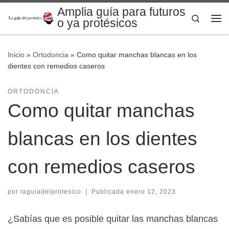
Amplia guía para futuros
Saltar al contenido
Search
o ya protésicos
Me
Inicio
»
Ortodoncia
»
Como quitar manchas blancas en los
dientes con remedios caseros
ORTODONCIA
Como quitar manchas
blancas en los dientes
con remedios caseros
por
laguiadelprotesico
|
Publicada
enero 12, 2023
¿Sabías que es posible quitar las manchas blancas