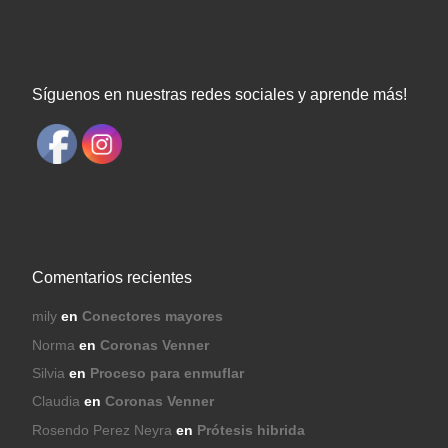
Síguenos en nuestras redes sociales y aprende más!
Comentarios recientes
mily
en
Conectores mayores
Norma
en
Coronas Venner
Silvia
en
Proceso para enmuflar
Claudia
en
Coronas Venner
Rosendo Perez Neyra
en
Prótesis hibrida