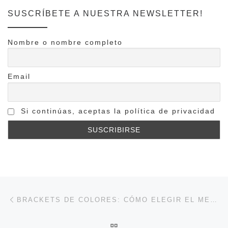
SUSCRÍBETE A NUESTRA NEWSLETTER!
Nombre o nombre completo
Email
Si continúas, aceptas la política de privacidad
Navegación de entradas
Entrada anterior
BRACKETS DE COLORES: CÓMO ELEGIR EL MEJOR PARA TU SONRISA
VOLVER A LA LISTA DE 