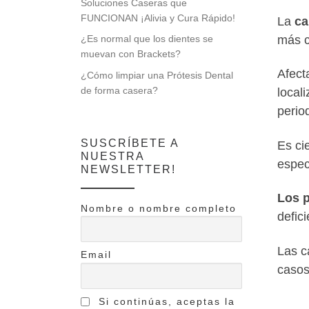
Soluciones Caseras que
FUNCIONAN ¡Alivia y Cura Rápido!
La
ca
más 
¿Es normal que los dientes se
muevan con Brackets?
Afect
¿Cómo limpiar una Prótesis Dental
de forma casera?
local
perio
SUSCRÍBETE A
Es ci
NUESTRA
espec
NEWSLETTER!
Los p
Nombre o nombre completo
defic
Las c
Email
casos
Si continúas, aceptas la