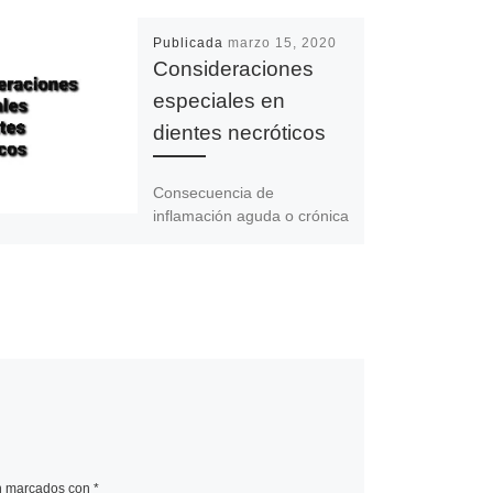
Publicada
marzo 15, 2020
Consideraciones
especiales en
dientes necróticos
Consecuencia de
inflamación aguda o crónica
pulpar. TRATAMIENTO DE
CONDUCTOS: –
Necropulpectomía  hecho
en la pulpa necrótica. –
Biopulpectomía  hecho
[…]
án marcados con
*