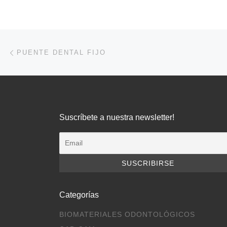
Navegación de entradas
Entrada anterior
PUENTE DENTAL FIJO
Suscríbete a nuestra newsletter!
Categorías
BIOMATERIALES ODONTOLÓGICOS