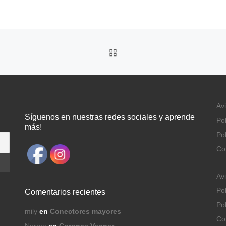
VOLVER A LA LISTA DE 
Avi
Síguenos en nuestras redes sociales y aprende
Pol
más!
Pol
Co
Avi
Pol
Comentarios recientes
Pol
mily
en
Conectores mayores
Co