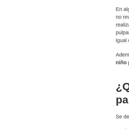
En al
no re
reali
pulpa
igual
Ademá
niño 
¿Q
pa
Se de