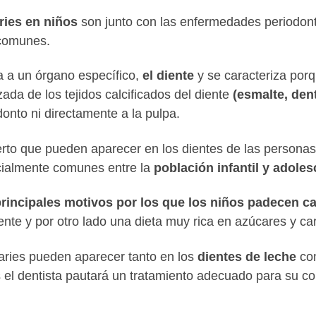
ries en niños
son junto con las enfermedades periodont
comunes.
a a un órgano específico,
el diente
y se caracteriza porq
izada de los tejidos calcificados del diente
(esmalte, den
donto ni directamente a la pulpa.
erto que pueden aparecer en los dientes de las persona
ialmente comunes entre la
población infantil y adole
rincipales motivos por los que los niños padecen ca
iente y por otro lado una dieta muy rica en azúcares y ca
aries pueden aparecer tanto en los
dientes de leche
com
 el dentista pautará un tratamiento adecuado para su cor