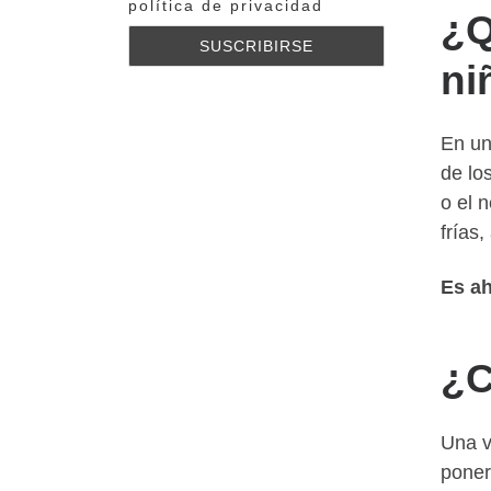
política de privacidad
¿Q
ni
En un
de lo
o el 
frías
Es ah
¿C
Una v
poner