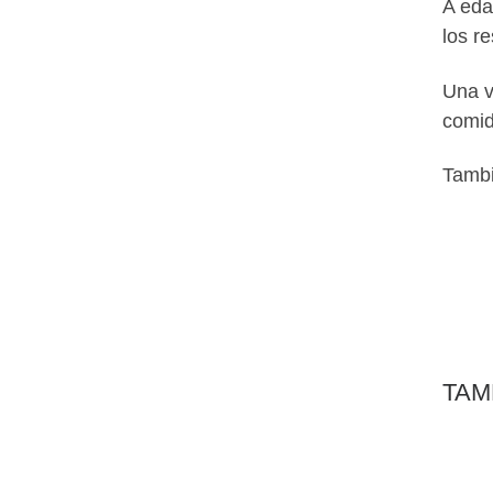
A eda
los r
Una 
comid
Tambi
TAM