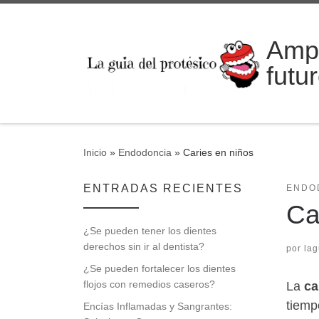
Saltar al contenido
Ampl
futu
Inicio
»
Endodoncia
»
Caries en niños
ENTRADAS RECIENTES
ENDO
Ca
¿Se pueden tener los dientes
derechos sin ir al dentista?
por
lag
¿Se pueden fortalecer los dientes
flojos con remedios caseros?
La
ca
tiemp
Encías Inflamadas y Sangrantes: