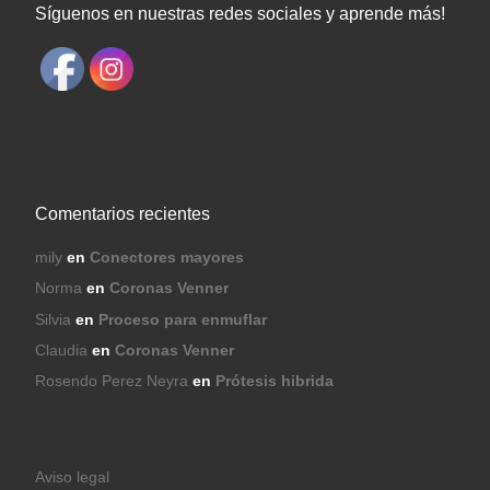
Síguenos en nuestras redes sociales y aprende más!
Comentarios recientes
mily
en
Conectores mayores
Norma
en
Coronas Venner
Silvia
en
Proceso para enmuflar
Claudia
en
Coronas Venner
Rosendo Perez Neyra
en
Prótesis hibrida
Aviso legal