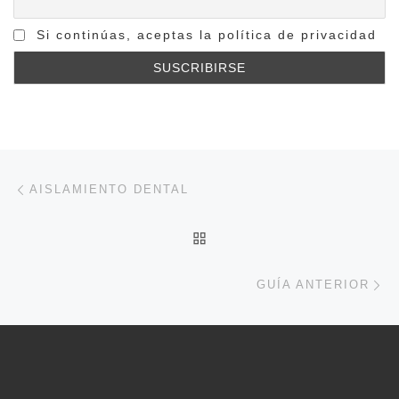
Si continúas, aceptas la política de privacidad
Navegación de entradas
Entrada anterior
AISLAMIENTO DENTAL
VOLVER A LA LISTA DE 
En
GUÍA ANTERIOR