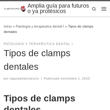
Amplia guía para futuros
Saltar al contenido
Search
o ya protésicos
Me
Inicio
»
Patología y terapéutica dental I
»
Tipos de clamps
dentales
PATOLOGÍA Y TERAPÉUTICA DENTAL I
Tipos de clamps
dentales
por
laguiadelprotesico
|
Publicada
noviembre 1, 2020
Tipos de clamps
dentales